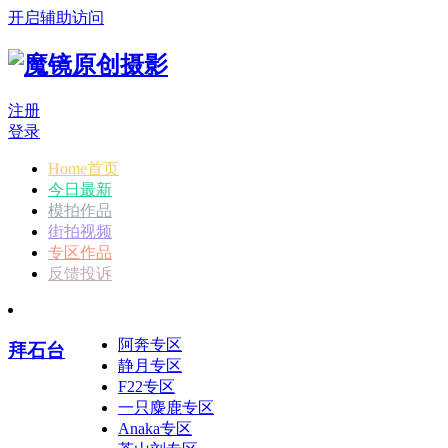
开启辅助访问
注册
登录
Home首页
今日最新
模拍作品
街拍视频
专区作品
反馈投诉
阿奔专区
拜石台
静月专区
F22专区
一只麋鹿专区
Anaka专区