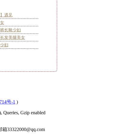
】遇见
女
裤长靴少妇
长发美腿美女
少妇
714号-1
)
), Queries, Gzip enabled
22000@qq.com