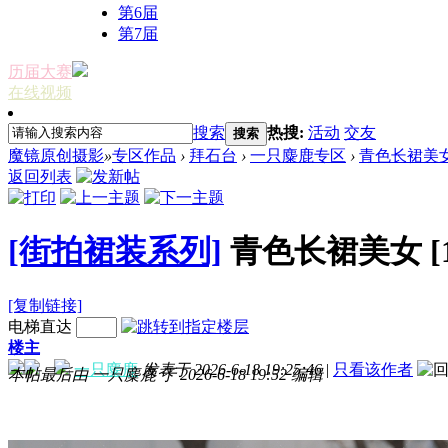
第6届
第7届
历届大赛
在线视频
搜索
热搜:
活动
交友
搜索
魔镜原创摄影
»
专区作品
›
拜石台
›
一只麋鹿专区
›
青色长裙美
返回列表
[街拍裙装系列]
青色长裙美女
[
[复制链接]
电梯直达
楼主
一只麋鹿
发表于 2026-6-18 19:25:46
|
只看该作者
本帖最后由 一只麋鹿 于 2026-6-18 19:52 编辑