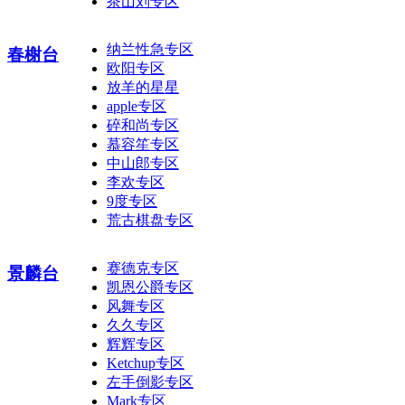
茶山刘专区
纳兰性急专区
春榭台
欧阳专区
放羊的星星
apple专区
碎和尚专区
慕容笙专区
中山郎专区
李欢专区
9度专区
荒古棋盘专区
赛德克专区
景麟台
凯恩公爵专区
风舞专区
久久专区
辉辉专区
Ketchup专区
左手倒影专区
Mark专区