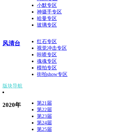
小默专区
神摄手专区
哈曼专区
玻璃专区
红石专区
风清台
视觉冲击专区
咔喳专区
魂魂专区
模拍专区
街拍show专区
版块导航
第21届
2020年
第22届
第23届
第24届
第25届