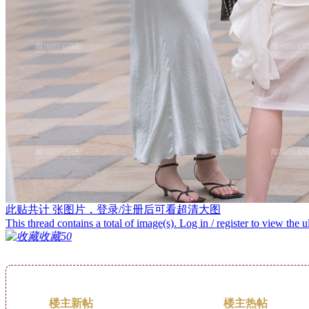
此贴共计
张图片，登录/注册后可看超清大图
This thread contains a total of
image(s). Log in / register to view the u
收藏
50
楼主新帖
楼主热帖