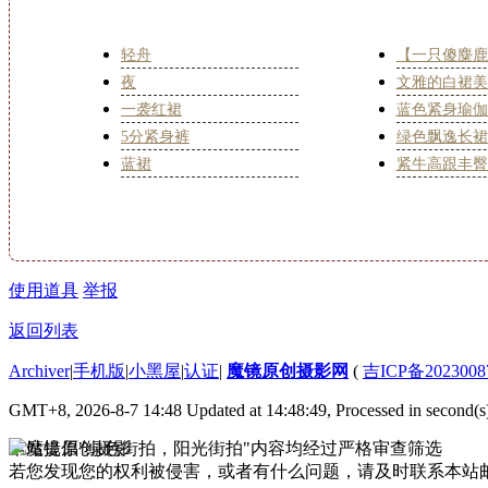
轻舟
【一只傻麋鹿
夜
文雅的白裙美
一袭红裙
蓝色紧身瑜伽
5分紧身裤
绿色飘逸长裙
蓝裙
紧牛高跟丰臀
使用道具
举报
返回列表
Archiver
|
手机版
|
小黑屋
|
认证
|
魔镜原创摄影网
(
吉ICP备2023008
GMT+8, 2026-8-7 14:48
Updated at 14:48:49, Processed in second(s
本站提倡"绿色街拍，阳光街拍"内容均经过严格审查筛选
若您发现您的权利被侵害，或者有什么问题，请及时联系本站邮箱333