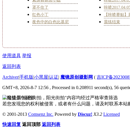
紧身裤销售小姐
咔喳2017.04.
罩不住了
咔喳2017.04.
红色小丁
【咔喳赛贴】
夜色中的白色比基尼
晨练结束
使用道具
举报
返回列表
Archiver
|
手机版
|
小黑屋
|
认证
|
魔镜原创摄影网
(
吉ICP备2023008
GMT+8, 2026-8-7 12:56
, Processed in 0.208911 second(s), 56 queri
本站提倡"绿色街拍，阳光街拍"内容均经过严格审查筛选
若您发现您的权利被侵害，或者有什么问题，请及时联系本站邮箱333
© 2001-2013
Comsenz Inc.
Powered by
Discuz!
X3.2
Licensed
快速回复
返回顶部
返回列表