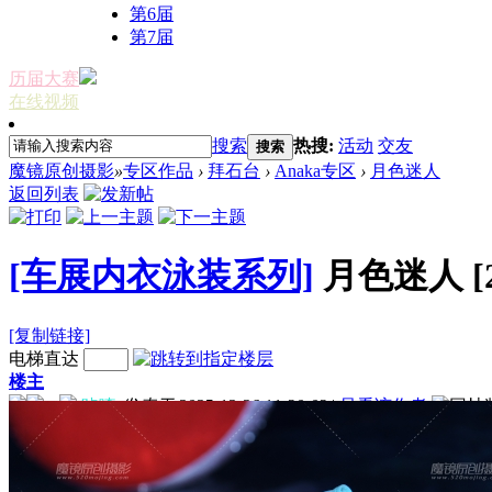
第6届
第7届
历届大赛
在线视频
搜索
热搜:
活动
交友
搜索
魔镜原创摄影
»
专区作品
›
拜石台
›
Anaka专区
›
月色迷人
返回列表
[车展内衣泳装系列]
月色迷人
[
[复制链接]
电梯直达
楼主
咔喳
发表于 2025-12-26 11:30:03
|
只看该作者