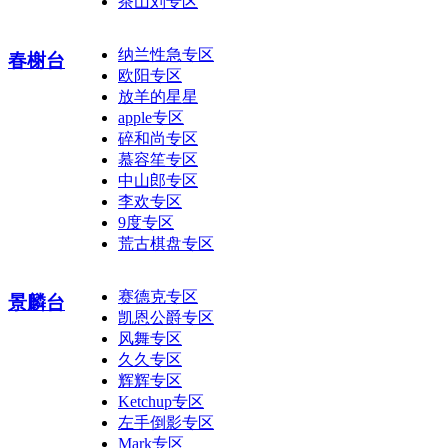
茶山刘专区
纳兰性急专区
春榭台
欧阳专区
放羊的星星
apple专区
碎和尚专区
慕容笙专区
中山郎专区
李欢专区
9度专区
荒古棋盘专区
赛德克专区
景麟台
凯恩公爵专区
风舞专区
久久专区
辉辉专区
Ketchup专区
左手倒影专区
Mark专区