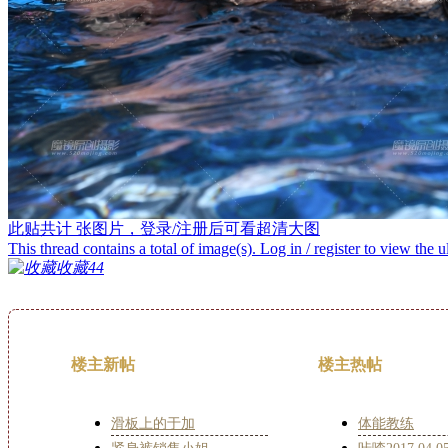
此贴共计
张图片，登录/注册后可看超清大图
This thread contains a total of
image(s). Log in / register to view the u
收藏
44
楼主新帖
楼主热帖
滑板上的于加
体能教练