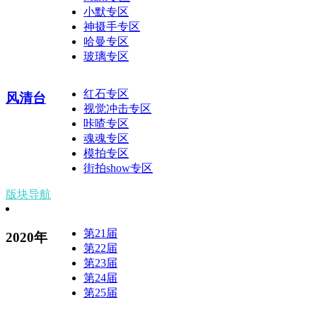
小默专区
神摄手专区
哈曼专区
玻璃专区
红石专区
风清台
视觉冲击专区
咔喳专区
魂魂专区
模拍专区
街拍show专区
版块导航
第21届
2020年
第22届
第23届
第24届
第25届