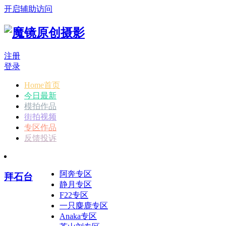
开启辅助访问
注册
登录
Home首页
今日最新
模拍作品
街拍视频
专区作品
反馈投诉
阿奔专区
拜石台
静月专区
F22专区
一只麋鹿专区
Anaka专区