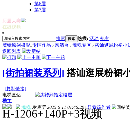
第6届
第7届
历届大赛
在线视频
搜索
热搜:
活动
交友
搜索
魔镜原创摄影
»
专区作品
›
风清台
›
魂魂专区
›
搭讪逛展粉裙小
返回列表
[街拍裙装系列]
搭讪逛展粉裙
[复制链接]
电梯直达
楼主
魂魂
发表于 2025-6-11 01:46:20
|
只看该作者
H-1206+140P+3视频