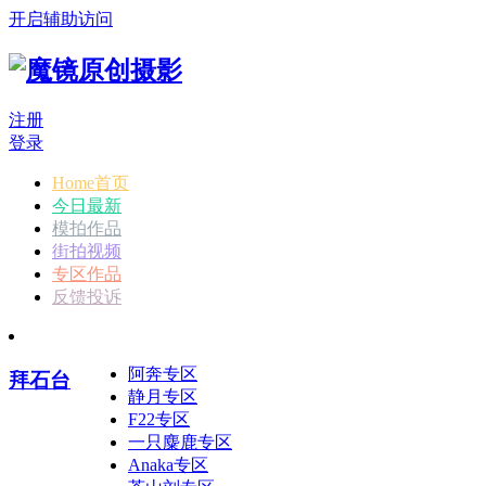
开启辅助访问
注册
登录
Home首页
今日最新
模拍作品
街拍视频
专区作品
反馈投诉
阿奔专区
拜石台
静月专区
F22专区
一只麋鹿专区
Anaka专区