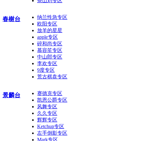
茶山刘专区
纳兰性急专区
春榭台
欧阳专区
放羊的星星
apple专区
碎和尚专区
慕容笙专区
中山郎专区
李欢专区
9度专区
荒古棋盘专区
赛德克专区
景麟台
凯恩公爵专区
风舞专区
久久专区
辉辉专区
Ketchup专区
左手倒影专区
Mark专区