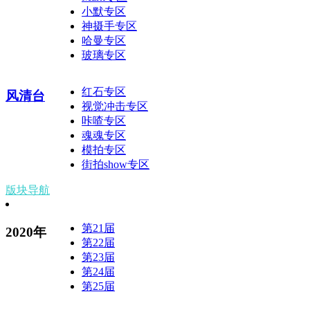
小默专区
神摄手专区
哈曼专区
玻璃专区
红石专区
风清台
视觉冲击专区
咔喳专区
魂魂专区
模拍专区
街拍show专区
版块导航
第21届
2020年
第22届
第23届
第24届
第25届