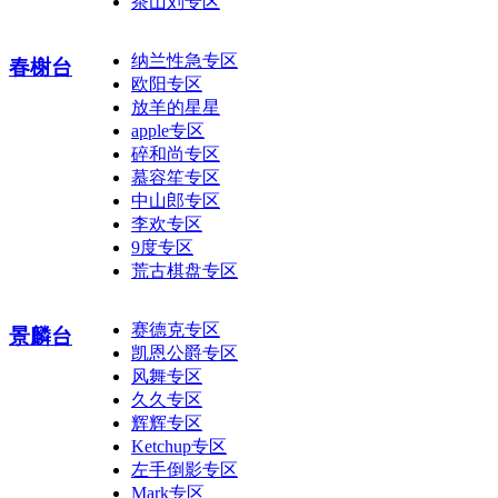
茶山刘专区
纳兰性急专区
春榭台
欧阳专区
放羊的星星
apple专区
碎和尚专区
慕容笙专区
中山郎专区
李欢专区
9度专区
荒古棋盘专区
赛德克专区
景麟台
凯恩公爵专区
风舞专区
久久专区
辉辉专区
Ketchup专区
左手倒影专区
Mark专区