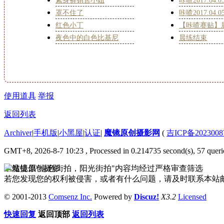
紧身裤销售小姐
咔喳2017.04.
罩不住了
咔喳2017.04.
红色小丁
【咔喳赛贴】
夜色中的白色比基尼
晨练结束
使用道具
举报
返回列表
Archiver
|
手机版
|
小黑屋
|
认证
|
魔镜原创摄影网
(
吉ICP备2023008
GMT+8, 2026-8-7 10:23
, Processed in 0.214735 second(s), 57 queri
本站提倡"绿色街拍，阳光街拍"内容均经过严格审查筛选
若您发现您的权利被侵害，或者有什么问题，请及时联系本站邮箱333
© 2001-2013
Comsenz Inc.
Powered by
Discuz!
X3.2
Licensed
快速回复
返回顶部
返回列表