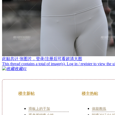
此贴共计
张图片，登录/注册后可看超清大图
This thread contains a total of
image(s). Log in / register to view the u
收藏
41
楼主新帖
楼主热帖
滑板上的于加
体能教练