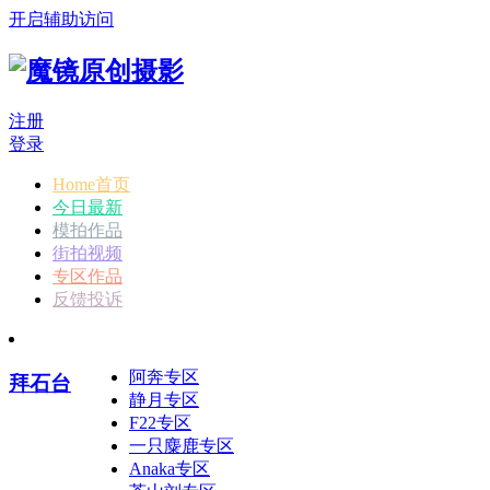
开启辅助访问
注册
登录
Home首页
今日最新
模拍作品
街拍视频
专区作品
反馈投诉
阿奔专区
拜石台
静月专区
F22专区
一只麋鹿专区
Anaka专区