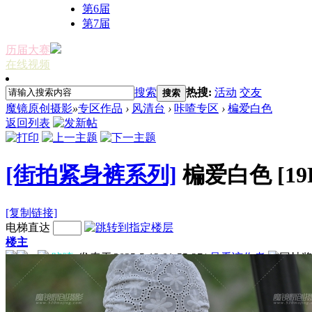
第6届
第7届
历届大赛
在线视频
搜索
热搜:
活动
交友
搜索
魔镜原创摄影
»
专区作品
›
风清台
›
咔喳专区
›
楄爱白色
返回列表
[街拍紧身裤系列]
楄爱白色
[19
[复制链接]
电梯直达
楼主
咔喳
发表于 2025-5-13 01:55:37
|
只看该作者