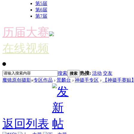
第5届
第6届
第7届
历届大赛
在线视频
搜索
热搜:
活动
交友
搜索
魔镜原创摄影
»
专区作品
›
景麟台
›
神摄手专区
›
【神摄手赛贴
返回列表