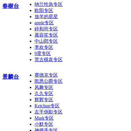
纳兰性急专区
春榭台
欧阳专区
放羊的星星
apple专区
碎和尚专区
慕容笙专区
中山郎专区
李欢专区
9度专区
荒古棋盘专区
赛德克专区
景麟台
凯恩公爵专区
风舞专区
久久专区
辉辉专区
Ketchup专区
左手倒影专区
Mark专区
小默专区
神摄手专区