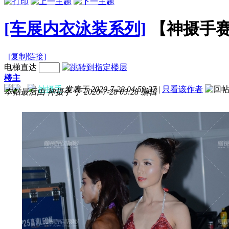
[车展内衣泳装系列]
【神摄手
[复制链接]
电梯直达
楼主
神摄手
发表于 2020-7-28 04:59:37
|
只看该作者
本帖最后由 神摄手 于 2020-7-28 05:28 编辑