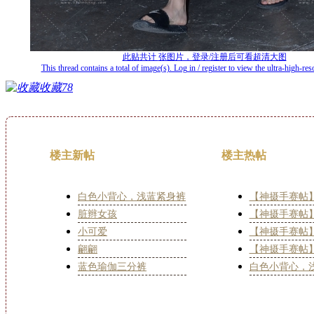
此贴共计
张图片，登录/注册后可看超清大图
This thread contains a total of
image(s). Log in / register to view the ultra-high-reso
收藏
78
楼主新帖
楼主热帖
白色小背心，浅蓝紧身裤
【神摄手赛帖
脏辫女孩
【神摄手赛帖
小可爱
【神摄手赛帖
翩翩
【神摄手赛帖
蓝色瑜伽三分裤
白色小背心，