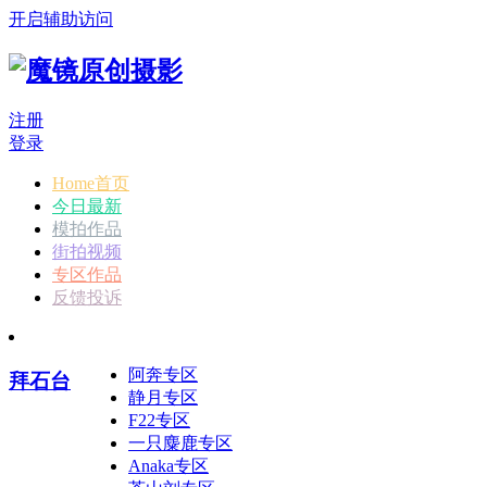
开启辅助访问
注册
登录
Home首页
今日最新
模拍作品
街拍视频
专区作品
反馈投诉
阿奔专区
拜石台
静月专区
F22专区
一只麋鹿专区
Anaka专区