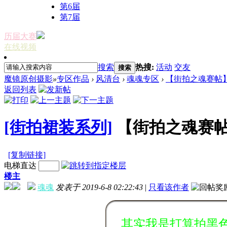
第6届
第7届
历届大赛
在线视频
搜索
热搜:
活动
交友
搜索
魔镜原创摄影
»
专区作品
›
风清台
›
魂魂专区
›
【街拍之魂赛帖
返回列表
[街拍裙装系列]
【街拍之魂赛
[复制链接]
电梯直达
楼主
魂魂
发表于 2019-6-8 02:22:43
|
只看该作者
其实我是打算拍黑