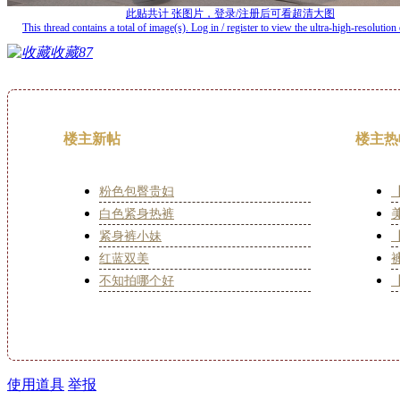
此贴共计
张图片，登录/注册后可看超清大图
This thread contains a total of
image(s). Log in / register to view the ultra-high-resolution 
收藏
87
楼主新帖
楼主热
粉色包臀贵妇
白色紧身热裤
紧身裤小妹
红蓝双美
不知拍哪个好
使用道具
举报