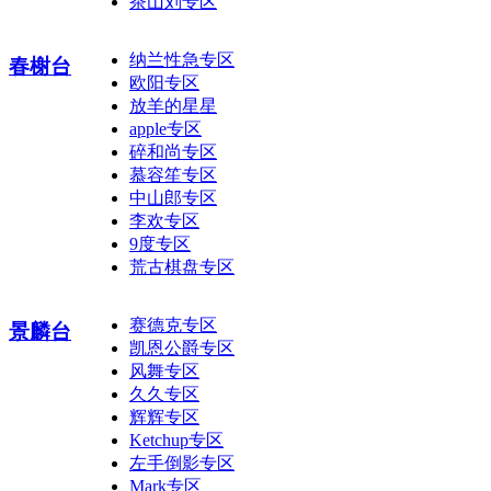
茶山刘专区
纳兰性急专区
春榭台
欧阳专区
放羊的星星
apple专区
碎和尚专区
慕容笙专区
中山郎专区
李欢专区
9度专区
荒古棋盘专区
赛德克专区
景麟台
凯恩公爵专区
风舞专区
久久专区
辉辉专区
Ketchup专区
左手倒影专区
Mark专区