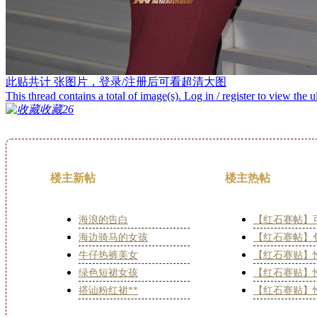
此贴共计
张图片，登录/注册后可看超清大图
This thread contains a total of
image(s). Log in / register to view the u
收藏
26
楼主新帖
楼主热帖
海浪的告白
【红石赛帖】
海边骑马的女孩
【红石赛帖】
牛仔热裤美女
【红石赛贴】
绿色短裙女孩
【红石赛贴】
搭讪粉红裙**
【红石赛贴】