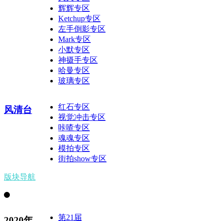
辉辉专区
Ketchup专区
左手倒影专区
Mark专区
小默专区
神摄手专区
哈曼专区
玻璃专区
红石专区
风清台
视觉冲击专区
咔喳专区
魂魂专区
模拍专区
街拍show专区
版块导航
第21届
2020年