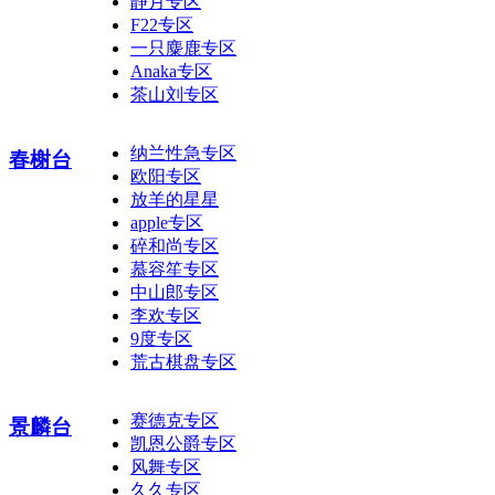
静月专区
F22专区
一只麋鹿专区
Anaka专区
茶山刘专区
纳兰性急专区
春榭台
欧阳专区
放羊的星星
apple专区
碎和尚专区
慕容笙专区
中山郎专区
李欢专区
9度专区
荒古棋盘专区
赛德克专区
景麟台
凯恩公爵专区
风舞专区
久久专区