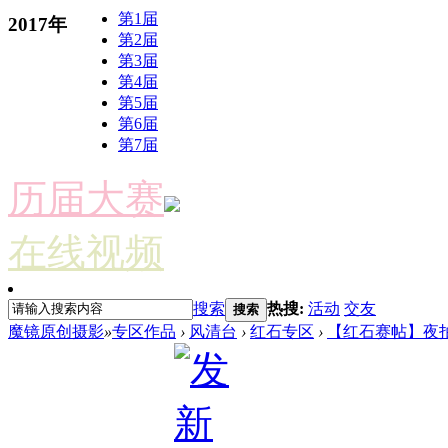
第1届
2017年
第2届
第3届
第4届
第5届
第6届
第7届
历届大赛
在线视频
搜索
热搜:
活动
交友
搜索
魔镜原创摄影
»
专区作品
›
风清台
›
红石专区
›
【红石赛帖】夜