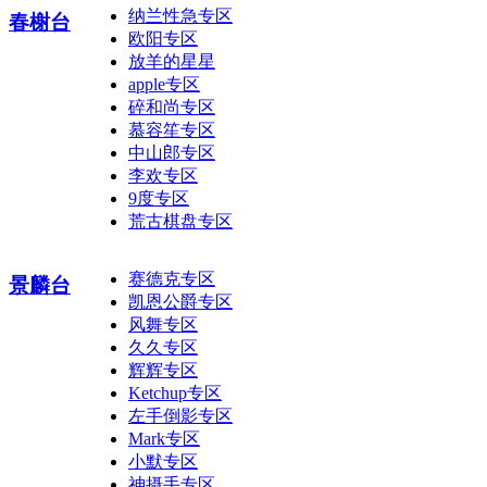
纳兰性急专区
春榭台
欧阳专区
放羊的星星
apple专区
碎和尚专区
慕容笙专区
中山郎专区
李欢专区
9度专区
荒古棋盘专区
赛德克专区
景麟台
凯恩公爵专区
风舞专区
久久专区
辉辉专区
Ketchup专区
左手倒影专区
Mark专区
小默专区
神摄手专区