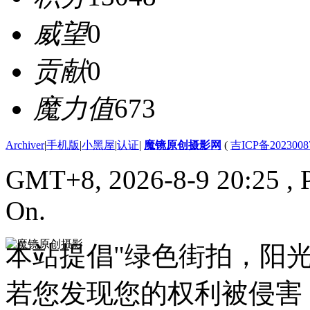
威望
0
贡献
0
魔力值
673
Archiver
|
手机版
|
小黑屋
|
认证
|
魔镜原创摄影网
(
吉ICP备2023008
GMT+8, 2026-8-9 20:25
, 
On.
本站提倡"绿色街拍，阳
若您发现您的权利被侵害