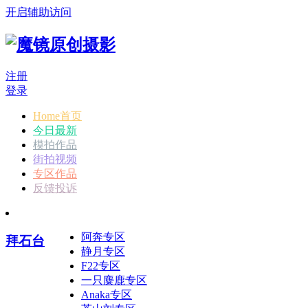
开启辅助访问
注册
登录
Home首页
今日最新
模拍作品
街拍视频
专区作品
反馈投诉
阿奔专区
拜石台
静月专区
F22专区
一只麋鹿专区
Anaka专区