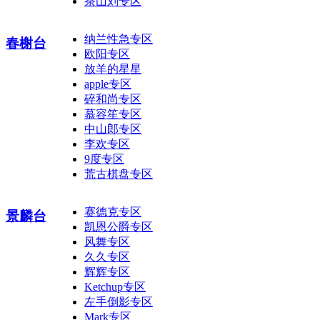
茶山刘专区
纳兰性急专区
春榭台
欧阳专区
放羊的星星
apple专区
碎和尚专区
慕容笙专区
中山郎专区
李欢专区
9度专区
荒古棋盘专区
赛德克专区
景麟台
凯恩公爵专区
风舞专区
久久专区
辉辉专区
Ketchup专区
左手倒影专区
Mark专区