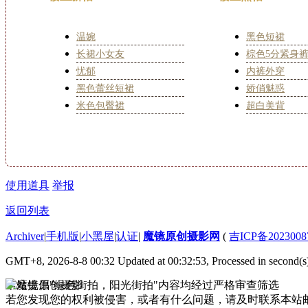
温婉
黑色短裙
长裙小女友
棕色5分紧身
忧郁
内裤外穿
黑色蕾丝短裙
娇俏魅惑
米色包臀裙
超白美背
使用道具
举报
返回列表
Archiver
|
手机版
|
小黑屋
|
认证
|
魔镜原创摄影网
(
吉ICP备2023008
GMT+8, 2026-8-8 00:32
Updated at 00:32:53, Processed in second(s
本站提倡"绿色街拍，阳光街拍"内容均经过严格审查筛选
若您发现您的权利被侵害，或者有什么问题，请及时联系本站邮箱333