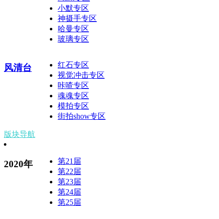
小默专区
神摄手专区
哈曼专区
玻璃专区
红石专区
风清台
视觉冲击专区
咔喳专区
魂魂专区
模拍专区
街拍show专区
版块导航
第21届
2020年
第22届
第23届
第24届
第25届