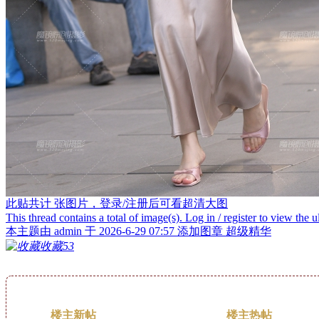
此贴共计
张图片，登录/注册后可看超清大图
This thread contains a total of
image(s). Log in / register to view the u
本主题由 admin 于 2026-6-29 07:57 添加图章 超级精华
收藏
53
楼主新帖
楼主热帖