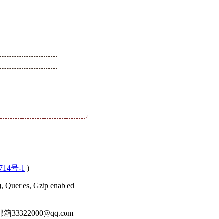
裤
714号-1
)
), Queries, Gzip enabled
22000@qq.com