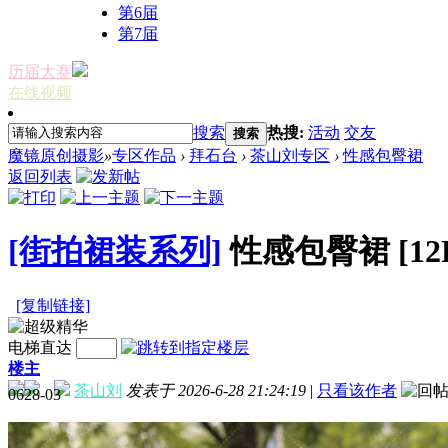
第6届
第7届
历届大赛
在线视频
搜索
热搜:
活动
交友
搜索
魔镜原创摄影
»
专区作品
›
拜石台
›
茶山刘专区
›
性感包臀裙
返回列表
[街拍裙装系列]
性感包臀裙
[12
[复制链接]
电梯直达
楼主
茶山刘
发表于 2026-6-28 21:24:19
|
只看该作者
0628-03