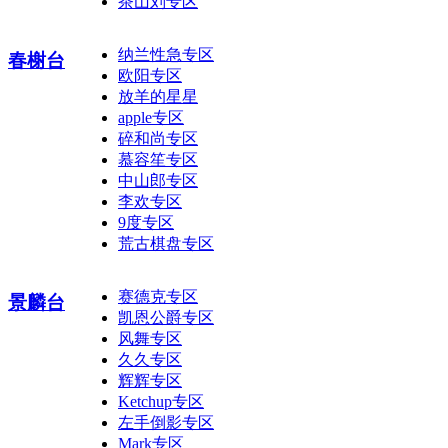
茶山刘专区
纳兰性急专区
春榭台
欧阳专区
放羊的星星
apple专区
碎和尚专区
慕容笙专区
中山郎专区
李欢专区
9度专区
荒古棋盘专区
赛德克专区
景麟台
凯恩公爵专区
风舞专区
久久专区
辉辉专区
Ketchup专区
左手倒影专区
Mark专区