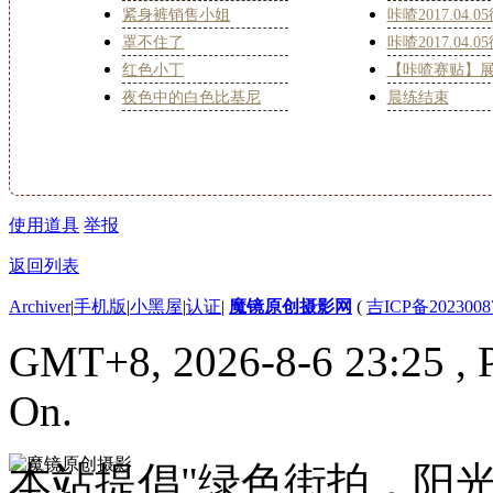
紧身裤销售小姐
咔喳2017.04.0
罩不住了
咔喳2017.04.0
红色小丁
【咔喳赛贴】
夜色中的白色比基尼
晨练结束
使用道具
举报
返回列表
Archiver
|
手机版
|
小黑屋
|
认证
|
魔镜原创摄影网
(
吉ICP备2023008
GMT+8, 2026-8-6 23:25
, 
On.
本站提倡"绿色街拍，阳