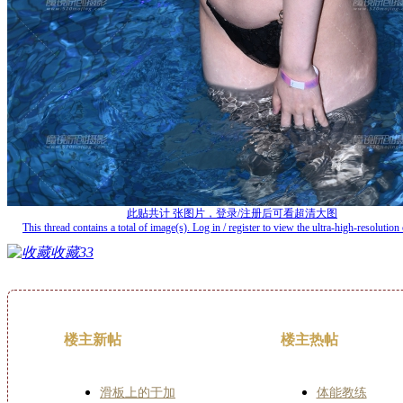
此贴共计
张图片，登录/注册后可看超清大图
This thread contains a total of
image(s). Log in / register to view the ultra-high-resolution 
收藏
33
楼主新帖
楼主热帖
滑板上的于加
体能教练