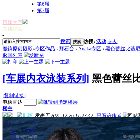
第6届
第7届
历届大赛
在线视频
搜索
热搜:
活动
交友
搜索
魔镜原创摄影
»
专区作品
›
拜石台
›
Anaka专区
›
黑色蕾丝比基
返回列表
[车展内衣泳装系列]
黑色蕾丝
[复制链接]
电梯直达
楼主
咔喳
发表于 2025-12-26 11:23:42
|
只看该作者