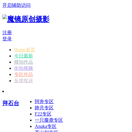
开启辅助访问
注册
登录
Home首页
今日最新
模拍作品
街拍视频
专区作品
反馈投诉
阿奔专区
拜石台
静月专区
F22专区
一只麋鹿专区
Anaka专区