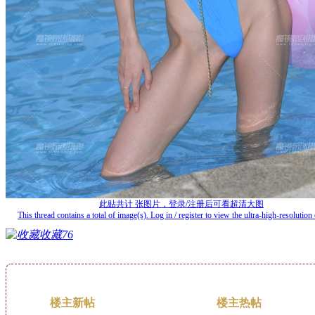
此贴共计
张图片，登录/注册后可看超清大图
This thread contains a total of
image(s). Log in / register to view the ultra-high-resolution 
收藏
76
楼主新帖
楼主热帖