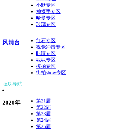
小默专区
神摄手专区
哈曼专区
玻璃专区
红石专区
风清台
视觉冲击专区
咔喳专区
魂魂专区
模拍专区
街拍show专区
版块导航
第21届
2020年
第22届
第23届
第24届
第25届