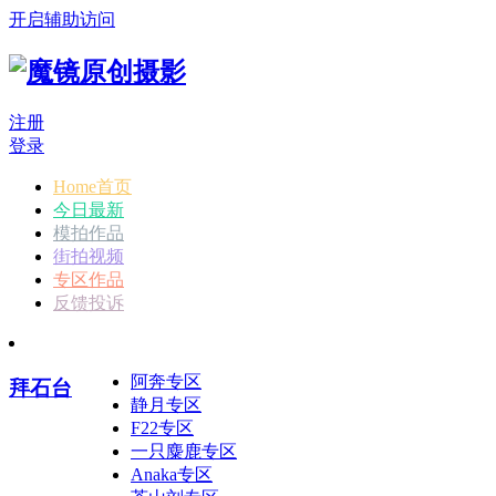
开启辅助访问
注册
登录
Home首页
今日最新
模拍作品
街拍视频
专区作品
反馈投诉
阿奔专区
拜石台
静月专区
F22专区
一只麋鹿专区
Anaka专区