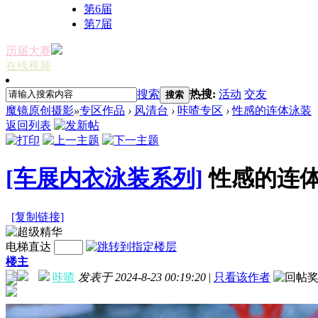
第6届
第7届
历届大赛
在线视频
搜索
热搜:
活动
交友
搜索
魔镜原创摄影
»
专区作品
›
风清台
›
咔喳专区
›
性感的连体泳装
返回列表
[车展内衣泳装系列]
性感的连
[复制链接]
电梯直达
楼主
咔喳
发表于 2024-8-23 00:19:20
|
只看该作者