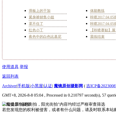
滑板上的于加
体能教练
紧身裤销售小姐
咔喳2017.04.05
罩不住了
咔喳2017.04.05
红色小丁
【咔喳赛贴】展
夜色中的白色比基尼
晨练结束
使用道具
举报
返回列表
Archiver
|
手机版
|
小黑屋
|
认证
|
魔镜原创摄影网
(
吉ICP备2023008
GMT+8, 2026-8-8 05:04
, Processed in 0.210797 second(s), 57 queri
本站提倡"绿色街拍，阳光街拍"内容均经过严格审查筛选
若您发现您的权利被侵害，或者有什么问题，请及时联系本站邮箱333