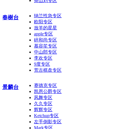
茶山刘专区
纳兰性急专区
春榭台
欧阳专区
放羊的星星
apple专区
碎和尚专区
慕容笙专区
中山郎专区
李欢专区
9度专区
荒古棋盘专区
赛德克专区
景麟台
凯恩公爵专区
风舞专区
久久专区
辉辉专区
Ketchup专区
左手倒影专区
Mark专区