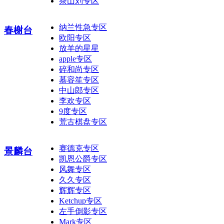
茶山刘专区
纳兰性急专区
春榭台
欧阳专区
放羊的星星
apple专区
碎和尚专区
慕容笙专区
中山郎专区
李欢专区
9度专区
荒古棋盘专区
赛德克专区
景麟台
凯恩公爵专区
风舞专区
久久专区
辉辉专区
Ketchup专区
左手倒影专区
Mark专区