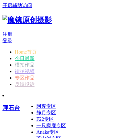
开启辅助访问
注册
登录
Home首页
今日最新
模拍作品
街拍视频
专区作品
反馈投诉
阿奔专区
拜石台
静月专区
F22专区
一只麋鹿专区
Anaka专区