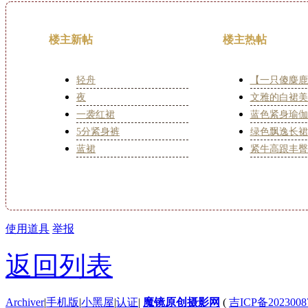
楼主新帖
楼主热帖
轻舟
【一只傻麋鹿
夜
文雅的白裙美
一袭红裙
蓝色紧身瑜伽
5分紧身裤
绿色飘逸长裙
蓝裙
紧牛高跟丰臀
使用道具
举报
返回列表
Archiver
|
手机版
|
小黑屋
|
认证
|
魔镜原创摄影网
(
吉ICP备2023008