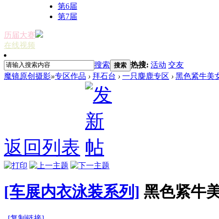
第6届
第7届
历届大赛
在线视频
搜索
热搜:
活动
交友
搜索
魔镜原创摄影
»
专区作品
›
拜石台
›
一只麋鹿专区
›
黑色紧牛美
返回列表
[车展内衣泳装系列]
黑色紧牛
[复制链接]