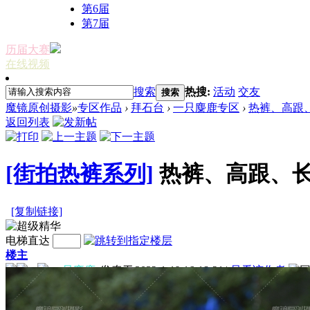
第6届
第7届
历届大赛
在线视频
搜索
热搜:
活动
交友
搜索
魔镜原创摄影
»
专区作品
›
拜石台
›
一只麋鹿专区
›
热裤、高跟
返回列表
[街拍热裤系列]
热裤、高跟、
[复制链接]
电梯直达
楼主
一只麋鹿
发表于 2023-1-19 16:18:31
|
只看该作者