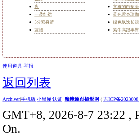
夜
文雅的白裙美
一袭红裙
蓝色紧身瑜伽
5分紧身裤
绿色飘逸长裙
蓝裙
紧牛高跟丰臀
使用道具
举报
返回列表
Archiver
|
手机版
|
小黑屋
|
认证
|
魔镜原创摄影网
(
吉ICP备2023008
GMT+8, 2026-8-7 23:22
, 
On.