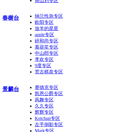
茶山刘专区
纳兰性急专区
春榭台
欧阳专区
放羊的星星
apple专区
碎和尚专区
慕容笙专区
中山郎专区
李欢专区
9度专区
荒古棋盘专区
赛德克专区
景麟台
凯恩公爵专区
风舞专区
久久专区
辉辉专区
Ketchup专区
左手倒影专区
Mark专区