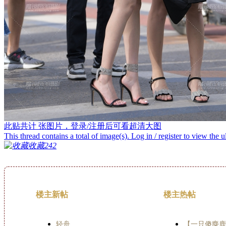
此贴共计
张图片，登录/注册后可看超清大图
This thread contains a total of
image(s). Log in / register to view the u
收藏
242
楼主新帖
楼主热帖
轻舟
【一只傻麋鹿