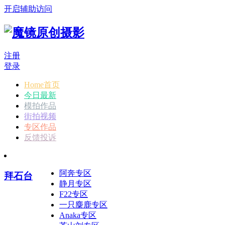
开启辅助访问
注册
登录
Home首页
今日最新
模拍作品
街拍视频
专区作品
反馈投诉
阿奔专区
拜石台
静月专区
F22专区
一只麋鹿专区
Anaka专区