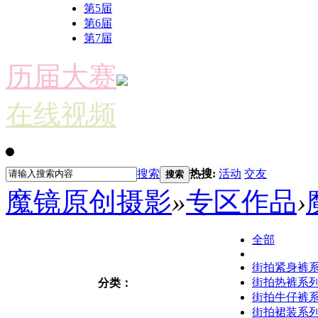
第5届
第6届
第7届
历届大赛
在线视频
搜索
热搜:
活动
交友
搜索
魔镜原创摄影
»
专区作品
›
全部
街拍紧身裤
街拍热裤系
分类：
街拍牛仔裤
街拍裙装系