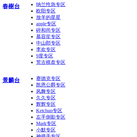
纳兰性急专区
春榭台
欧阳专区
放羊的星星
apple专区
碎和尚专区
慕容笙专区
中山郎专区
李欢专区
9度专区
荒古棋盘专区
赛德克专区
景麟台
凯恩公爵专区
风舞专区
久久专区
辉辉专区
Ketchup专区
左手倒影专区
Mark专区
小默专区
神摄手专区