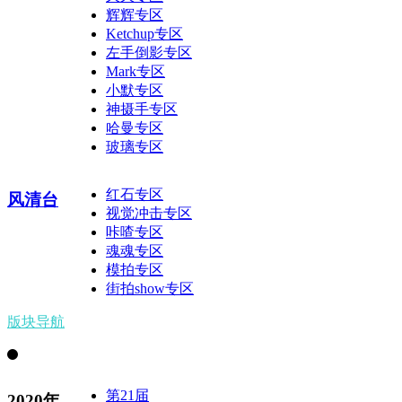
辉辉专区
Ketchup专区
左手倒影专区
Mark专区
小默专区
神摄手专区
哈曼专区
玻璃专区
红石专区
风清台
视觉冲击专区
咔喳专区
魂魂专区
模拍专区
街拍show专区
版块导航
第21届
2020年