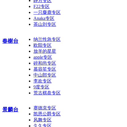
静月专区
F22专区
一只麋鹿专区
Anaka专区
茶山刘专区
纳兰性急专区
春榭台
欧阳专区
放羊的星星
apple专区
碎和尚专区
慕容笙专区
中山郎专区
李欢专区
9度专区
荒古棋盘专区
赛德克专区
景麟台
凯恩公爵专区
风舞专区
久久专区