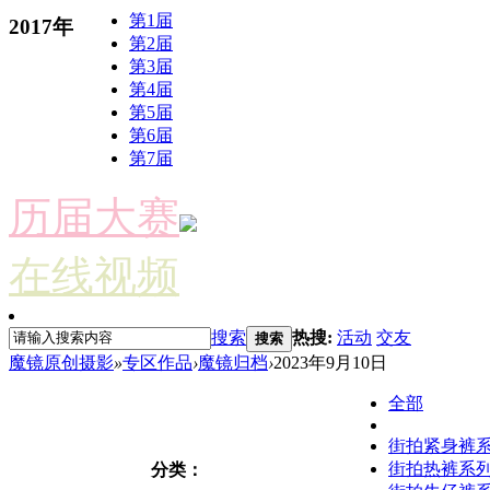
第1届
2017年
第2届
第3届
第4届
第5届
第6届
第7届
历届大赛
在线视频
搜索
热搜:
活动
交友
搜索
魔镜原创摄影
»
专区作品
›
魔镜归档
›
2023年9月10日
全部
街拍紧身裤
街拍热裤系
分类：