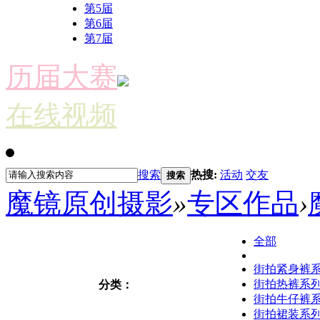
第5届
第6届
第7届
历届大赛
在线视频
搜索
热搜:
活动
交友
搜索
魔镜原创摄影
»
专区作品
›
全部
街拍紧身裤
街拍热裤系
分类：
街拍牛仔裤
街拍裙装系