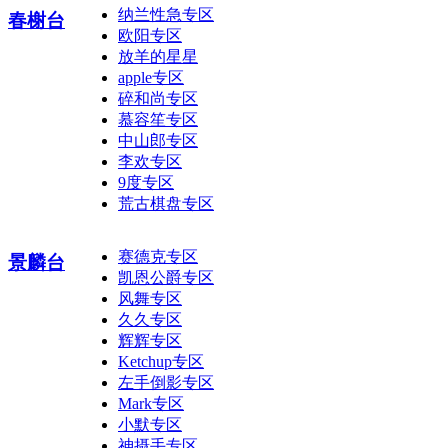
纳兰性急专区
春榭台
欧阳专区
放羊的星星
apple专区
碎和尚专区
慕容笙专区
中山郎专区
李欢专区
9度专区
荒古棋盘专区
赛德克专区
景麟台
凯恩公爵专区
风舞专区
久久专区
辉辉专区
Ketchup专区
左手倒影专区
Mark专区
小默专区
神摄手专区