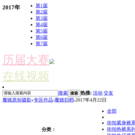
第1届
2017年
第2届
第3届
第4届
第5届
第6届
第7届
历届大赛
在线视频
搜索
热搜:
活动
交友
搜索
魔镜原创摄影
»
专区作品
›
魔镜归档
›
2017年4月22日
全部
街拍紧身裤
街拍热裤系
分类：