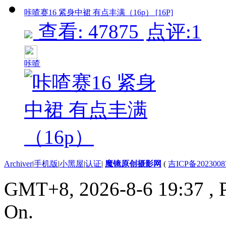
咔喳赛16 紧身中裙 有点丰满（16p） [16P]
查看: 47875
点评:1
咔喳
Archiver
|
手机版
|
小黑屋
|
认证
|
魔镜原创摄影网
(
吉ICP备2023008
GMT+8, 2026-8-6 19:37
, 
On.