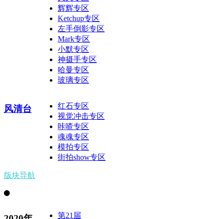
辉辉专区
Ketchup专区
左手倒影专区
Mark专区
小默专区
神摄手专区
哈曼专区
玻璃专区
红石专区
风清台
视觉冲击专区
咔喳专区
魂魂专区
模拍专区
街拍show专区
版块导航
第21届
2020年