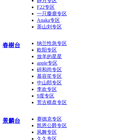
静月专区
F22专区
一只麋鹿专区
Anaka专区
茶山刘专区
纳兰性急专区
春榭台
欧阳专区
放羊的星星
apple专区
碎和尚专区
慕容笙专区
中山郎专区
李欢专区
9度专区
荒古棋盘专区
赛德克专区
景麟台
凯恩公爵专区
风舞专区
久久专区