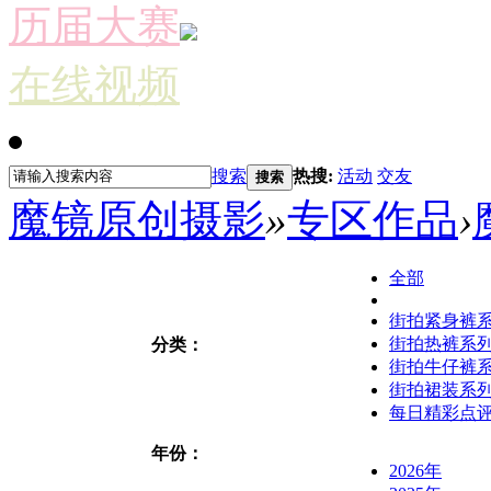
历届大赛
在线视频
搜索
热搜:
活动
交友
搜索
魔镜原创摄影
»
专区作品
›
全部
街拍紧身裤
街拍热裤系
分类：
街拍牛仔裤
街拍裙装系
每日精彩点
年份：
2026年