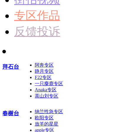
专区作品
反馈投诉
阿奔专区
拜石台
静月专区
F22专区
一只麋鹿专区
Anaka专区
茶山刘专区
纳兰性急专区
春榭台
欧阳专区
放羊的星星
apple专区