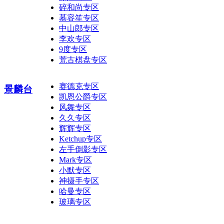
碎和尚专区
慕容笙专区
中山郎专区
李欢专区
9度专区
荒古棋盘专区
赛德克专区
景麟台
凯恩公爵专区
风舞专区
久久专区
辉辉专区
Ketchup专区
左手倒影专区
Mark专区
小默专区
神摄手专区
哈曼专区
玻璃专区