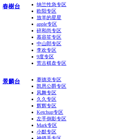
纳兰性急专区
春榭台
欧阳专区
放羊的星星
apple专区
碎和尚专区
慕容笙专区
中山郎专区
李欢专区
9度专区
荒古棋盘专区
赛德克专区
景麟台
凯恩公爵专区
风舞专区
久久专区
辉辉专区
Ketchup专区
左手倒影专区
Mark专区
小默专区
神摄手专区