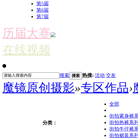
第5届
第6届
第7届
历届大赛
在线视频
搜索
热搜:
活动
交友
搜索
魔镜原创摄影
»
专区作品
›
全部
街拍紧身裤
街拍热裤系
分类：
街拍牛仔裤
街拍裙装系