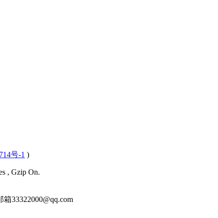
714号-1
)
es , Gzip On.
22000@qq.com