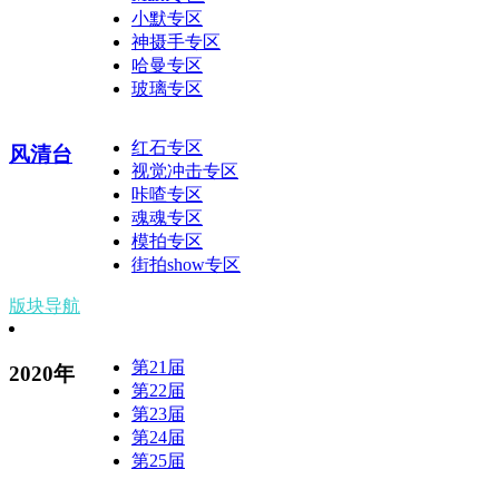
小默专区
神摄手专区
哈曼专区
玻璃专区
红石专区
风清台
视觉冲击专区
咔喳专区
魂魂专区
模拍专区
街拍show专区
版块导航
第21届
2020年
第22届
第23届
第24届
第25届