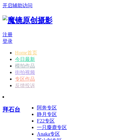
开启辅助访问
注册
登录
Home首页
今日最新
模拍作品
街拍视频
专区作品
反馈投诉
阿奔专区
拜石台
静月专区
F22专区
一只麋鹿专区
Anaka专区