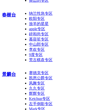
茶山刘专区
纳兰性急专区
春榭台
欧阳专区
放羊的星星
apple专区
碎和尚专区
慕容笙专区
中山郎专区
李欢专区
9度专区
荒古棋盘专区
赛德克专区
景麟台
凯恩公爵专区
风舞专区
久久专区
辉辉专区
Ketchup专区
左手倒影专区
Mark专区