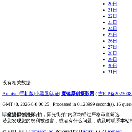
20日
21日
22日
23日
24日
25日
26日
27日
28日
29日
30日
31日
没有相关数据！
Archiver
|
手机版
|
小黑屋
|
认证
|
魔镜原创摄影网
(
吉ICP备2023008
GMT+8, 2026-8-8 06:25
, Processed in 0.128999 second(s), 16 queri
本站提倡"绿色街拍，阳光街拍"内容均经过严格审查筛选
若您发现您的权利被侵害，或者有什么问题，请及时联系本站邮箱333
© 2001-2013
Comsenz Inc.
Powered by
Discuz!
X3.2
Licensed