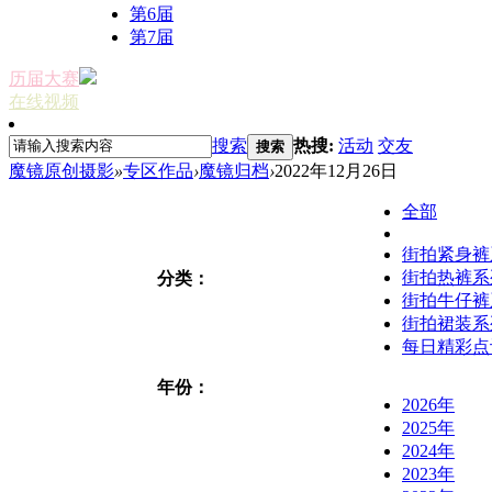
第6届
第7届
历届大赛
在线视频
搜索
热搜:
活动
交友
搜索
魔镜原创摄影
»
专区作品
›
魔镜归档
›
2022年12月26日
全部
街拍紧身裤
街拍热裤系
分类：
街拍牛仔裤
街拍裙装系
每日精彩点
年份：
2026年
2025年
2024年
2023年