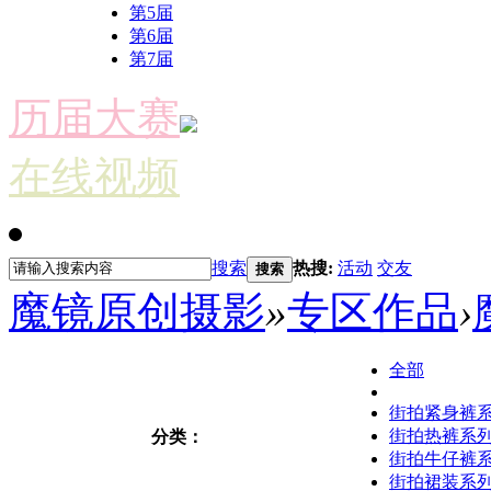
第5届
第6届
第7届
历届大赛
在线视频
搜索
热搜:
活动
交友
搜索
魔镜原创摄影
»
专区作品
›
全部
街拍紧身裤
街拍热裤系
分类：
街拍牛仔裤
街拍裙装系