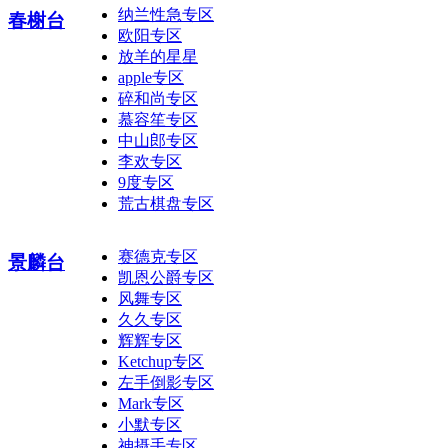
纳兰性急专区
春榭台
欧阳专区
放羊的星星
apple专区
碎和尚专区
慕容笙专区
中山郎专区
李欢专区
9度专区
荒古棋盘专区
赛德克专区
景麟台
凯恩公爵专区
风舞专区
久久专区
辉辉专区
Ketchup专区
左手倒影专区
Mark专区
小默专区
神摄手专区