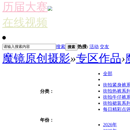
历届大赛
在线视频
搜索
热搜:
活动
交友
搜索
魔镜原创摄影
»
专区作品
›
全部
街拍紧身裤
街拍热裤系
分类：
街拍牛仔裤
街拍裙装系
每日精彩点
年份：
2026年