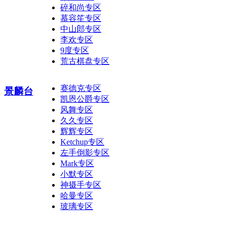
碎和尚专区
慕容笙专区
中山郎专区
李欢专区
9度专区
荒古棋盘专区
赛德克专区
景麟台
凯恩公爵专区
风舞专区
久久专区
辉辉专区
Ketchup专区
左手倒影专区
Mark专区
小默专区
神摄手专区
哈曼专区
玻璃专区