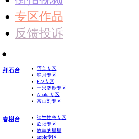
专区作品
反馈投诉
阿奔专区
拜石台
静月专区
F22专区
一只麋鹿专区
Anaka专区
茶山刘专区
纳兰性急专区
春榭台
欧阳专区
放羊的星星
apple专区