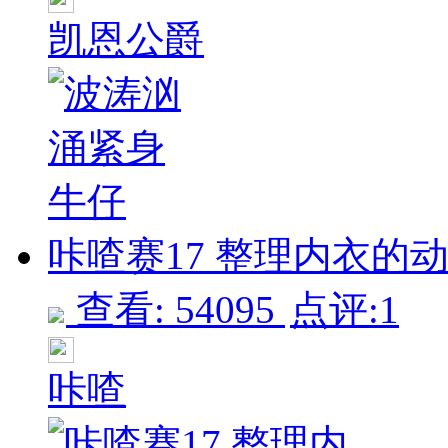
凯恩公爵
咔喳赛17 整理内衣的动作
查看: 54095
点评:1
咔喳