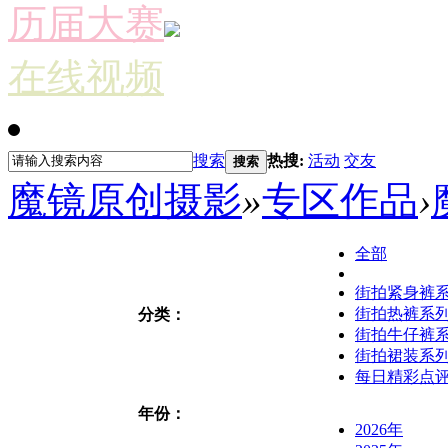
历届大赛
在线视频
搜索
热搜:
活动
交友
搜索
魔镜原创摄影
»
专区作品
›
全部
街拍紧身裤
街拍热裤系
分类：
街拍牛仔裤
街拍裙装系
每日精彩点
年份：
2026年