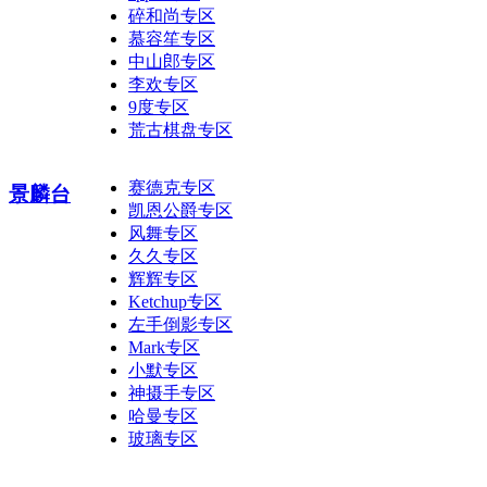
碎和尚专区
慕容笙专区
中山郎专区
李欢专区
9度专区
荒古棋盘专区
赛德克专区
景麟台
凯恩公爵专区
风舞专区
久久专区
辉辉专区
Ketchup专区
左手倒影专区
Mark专区
小默专区
神摄手专区
哈曼专区
玻璃专区