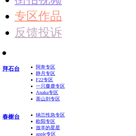
专区作品
反馈投诉
阿奔专区
拜石台
静月专区
F22专区
一只麋鹿专区
Anaka专区
茶山刘专区
纳兰性急专区
春榭台
欧阳专区
放羊的星星
apple专区