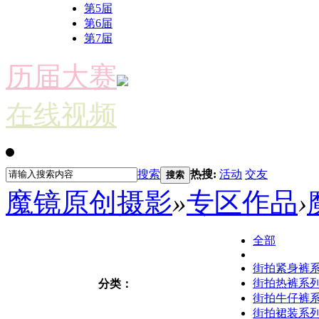
第5届
第6届
第7届
历届大赛
在线视频
搜索
热搜:
活动
交友
搜索
魔镜原创摄影
»
专区作品
›
全部
街拍紧身裤
街拍热裤系
分类：
街拍牛仔裤
街拍裙装系