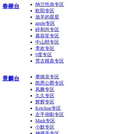
纳兰性急专区
春榭台
欧阳专区
放羊的星星
apple专区
碎和尚专区
慕容笙专区
中山郎专区
李欢专区
9度专区
荒古棋盘专区
赛德克专区
景麟台
凯恩公爵专区
风舞专区
久久专区
辉辉专区
Ketchup专区
左手倒影专区
Mark专区
小默专区
神摄手专区