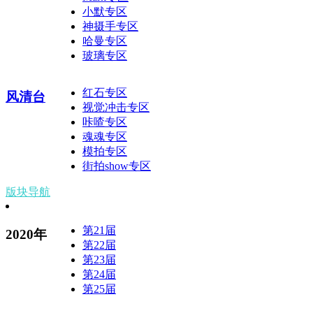
小默专区
神摄手专区
哈曼专区
玻璃专区
红石专区
风清台
视觉冲击专区
咔喳专区
魂魂专区
模拍专区
街拍show专区
版块导航
第21届
2020年
第22届
第23届
第24届
第25届