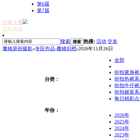
第6届
第7届
历届大赛
在线视频
搜索
热搜:
活动
交友
搜索
魔镜原创摄影
»
专区作品
›
魔镜归档
›
2026年11月26日
全部
街拍紧身裤
街拍热裤系
分类：
街拍牛仔裤
街拍裙装系
每日精彩点
年份：
2026年
2025年
2024年
2023年