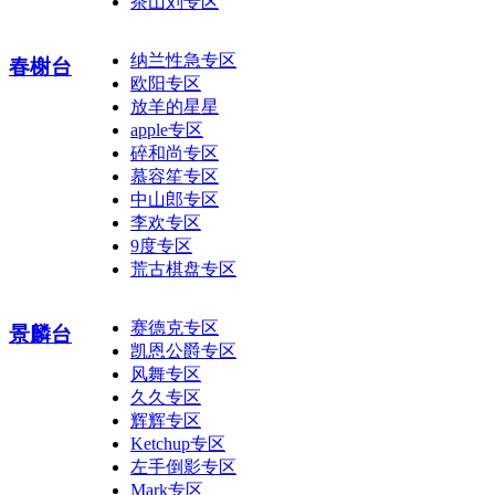
茶山刘专区
纳兰性急专区
春榭台
欧阳专区
放羊的星星
apple专区
碎和尚专区
慕容笙专区
中山郎专区
李欢专区
9度专区
荒古棋盘专区
赛德克专区
景麟台
凯恩公爵专区
风舞专区
久久专区
辉辉专区
Ketchup专区
左手倒影专区
Mark专区