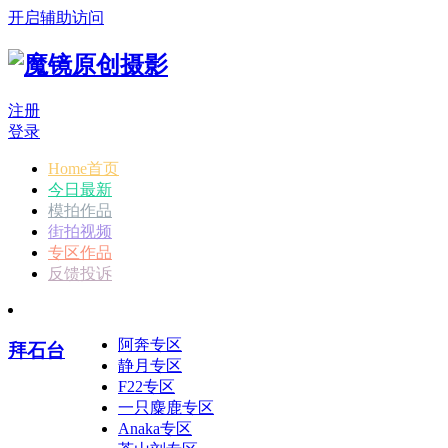
开启辅助访问
注册
登录
Home首页
今日最新
模拍作品
街拍视频
专区作品
反馈投诉
阿奔专区
拜石台
静月专区
F22专区
一只麋鹿专区
Anaka专区