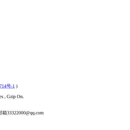
714号-1
)
es , Gzip On.
22000@qq.com