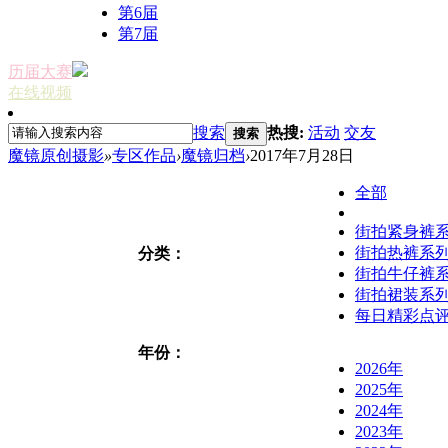
第6届
第7届
历届大赛
在线视频
搜索
热搜:
活动
交友
搜索
魔镜原创摄影
»
专区作品
›
魔镜归档
›
2017年7月28日
全部
街拍紧身裤
街拍热裤系
分类：
街拍牛仔裤
街拍裙装系
每日精彩点
年份：
2026年
2025年
2024年
2023年