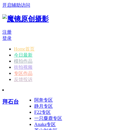
开启辅助访问
注册
登录
Home首页
今日最新
模拍作品
街拍视频
专区作品
反馈投诉
阿奔专区
拜石台
静月专区
F22专区
一只麋鹿专区
Anaka专区