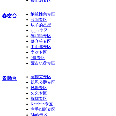
茶山刘专区
纳兰性急专区
春榭台
欧阳专区
放羊的星星
apple专区
碎和尚专区
慕容笙专区
中山郎专区
李欢专区
9度专区
荒古棋盘专区
赛德克专区
景麟台
凯恩公爵专区
风舞专区
久久专区
辉辉专区
Ketchup专区
左手倒影专区
Mark专区