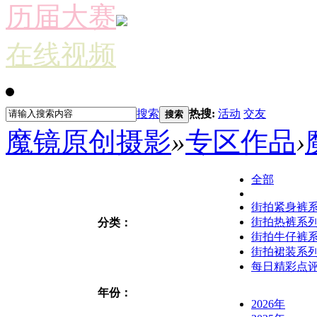
历届大赛
在线视频
搜索
热搜:
活动
交友
搜索
魔镜原创摄影
»
专区作品
›
全部
街拍紧身裤
街拍热裤系
分类：
街拍牛仔裤
街拍裙装系
每日精彩点
年份：
2026年