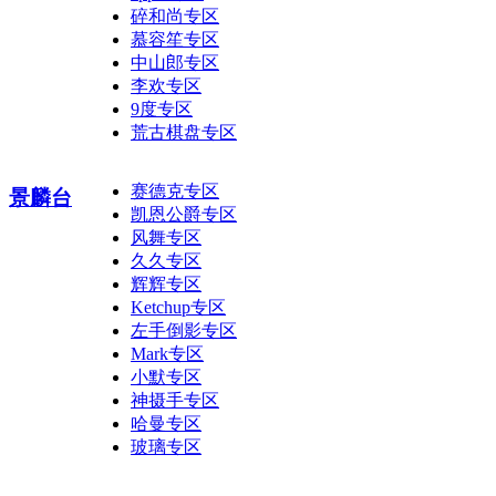
碎和尚专区
慕容笙专区
中山郎专区
李欢专区
9度专区
荒古棋盘专区
赛德克专区
景麟台
凯恩公爵专区
风舞专区
久久专区
辉辉专区
Ketchup专区
左手倒影专区
Mark专区
小默专区
神摄手专区
哈曼专区
玻璃专区