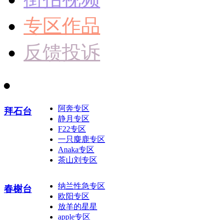
专区作品
反馈投诉
阿奔专区
拜石台
静月专区
F22专区
一只麋鹿专区
Anaka专区
茶山刘专区
纳兰性急专区
春榭台
欧阳专区
放羊的星星
apple专区