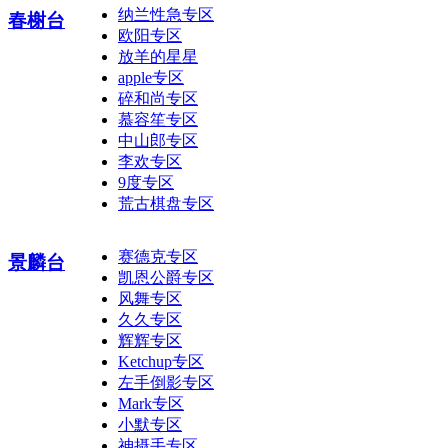
纳兰性急专区
春榭台
欧阳专区
放羊的星星
apple专区
碎和尚专区
慕容笙专区
中山郎专区
李欢专区
9度专区
荒古棋盘专区
赛德克专区
景麟台
凯恩公爵专区
风舞专区
久久专区
辉辉专区
Ketchup专区
左手倒影专区
Mark专区
小默专区
神摄手专区