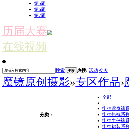
第5届
第6届
第7届
历届大赛
在线视频
搜索
热搜:
活动
交友
搜索
魔镜原创摄影
»
专区作品
›
全部
街拍紧身裤
街拍热裤系
分类：
街拍牛仔裤
街拍裙装系