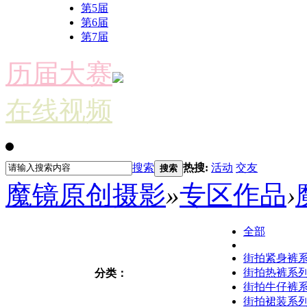
第5届
第6届
第7届
历届大赛
在线视频
搜索
热搜:
活动
交友
搜索
魔镜原创摄影
»
专区作品
›
全部
街拍紧身裤
街拍热裤系
分类：
街拍牛仔裤
街拍裙装系