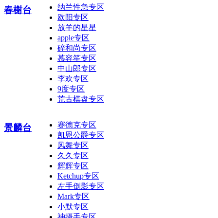
纳兰性急专区
春榭台
欧阳专区
放羊的星星
apple专区
碎和尚专区
慕容笙专区
中山郎专区
李欢专区
9度专区
荒古棋盘专区
赛德克专区
景麟台
凯恩公爵专区
风舞专区
久久专区
辉辉专区
Ketchup专区
左手倒影专区
Mark专区
小默专区
神摄手专区