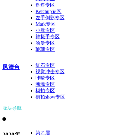
辉辉专区
Ketchup专区
左手倒影专区
Mark专区
小默专区
神摄手专区
哈曼专区
玻璃专区
红石专区
风清台
视觉冲击专区
咔喳专区
魂魂专区
模拍专区
街拍show专区
版块导航
第21届
2020年