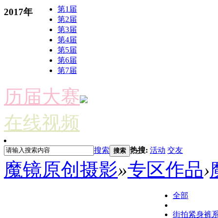
第1届
2017年
第2届
第3届
第4届
第5届
第6届
第7届
历届大赛
在线视频
搜索
热搜:
活动
交友
搜索
魔镜原创摄影
»
专区作品
›
全部
街拍紧身裤