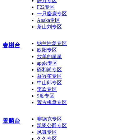
静月专区
F22专区
一只麋鹿专区
Anaka专区
茶山刘专区
纳兰性急专区
春榭台
欧阳专区
放羊的星星
apple专区
碎和尚专区
慕容笙专区
中山郎专区
李欢专区
9度专区
荒古棋盘专区
赛德克专区
景麟台
凯恩公爵专区
风舞专区
久久专区