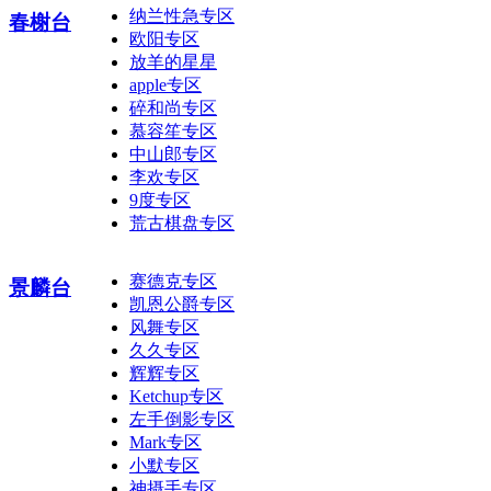
纳兰性急专区
春榭台
欧阳专区
放羊的星星
apple专区
碎和尚专区
慕容笙专区
中山郎专区
李欢专区
9度专区
荒古棋盘专区
赛德克专区
景麟台
凯恩公爵专区
风舞专区
久久专区
辉辉专区
Ketchup专区
左手倒影专区
Mark专区
小默专区
神摄手专区