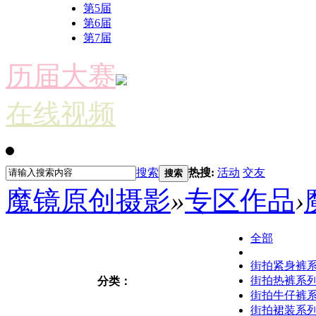
第5届
第6届
第7届
历届大赛
在线视频
搜索
热搜:
活动
交友
搜索
魔镜原创摄影
»
专区作品
›
全部
街拍紧身裤
街拍热裤系
分类：
街拍牛仔裤
街拍裙装系