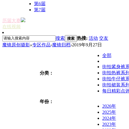
第6届
第7届
历届大赛
在线视频
搜索
热搜:
活动
交友
搜索
魔镜原创摄影
»
专区作品
›
魔镜归档
›
2019年9月27日
全部
街拍紧身裤
街拍热裤系
分类：
街拍牛仔裤
街拍裙装系
每日精彩点
年份：
2026年
2025年
2024年
2023年