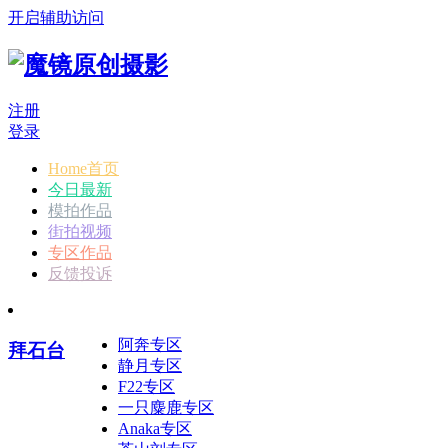
开启辅助访问
注册
登录
Home首页
今日最新
模拍作品
街拍视频
专区作品
反馈投诉
阿奔专区
拜石台
静月专区
F22专区
一只麋鹿专区
Anaka专区