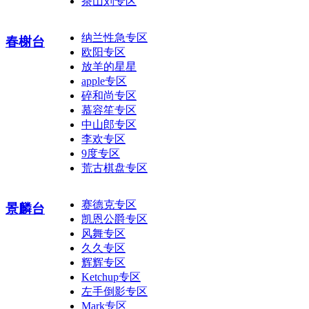
茶山刘专区
纳兰性急专区
春榭台
欧阳专区
放羊的星星
apple专区
碎和尚专区
慕容笙专区
中山郎专区
李欢专区
9度专区
荒古棋盘专区
赛德克专区
景麟台
凯恩公爵专区
风舞专区
久久专区
辉辉专区
Ketchup专区
左手倒影专区
Mark专区