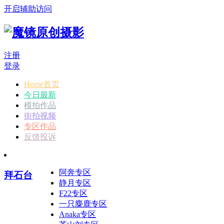
开启辅助访问
注册
登录
Home首页
今日最新
模拍作品
街拍视频
专区作品
反馈投诉
阿奔专区
拜石台
静月专区
F22专区
一只麋鹿专区
Anaka专区