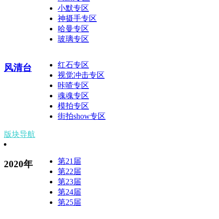
小默专区
神摄手专区
哈曼专区
玻璃专区
红石专区
风清台
视觉冲击专区
咔喳专区
魂魂专区
模拍专区
街拍show专区
版块导航
第21届
2020年
第22届
第23届
第24届
第25届