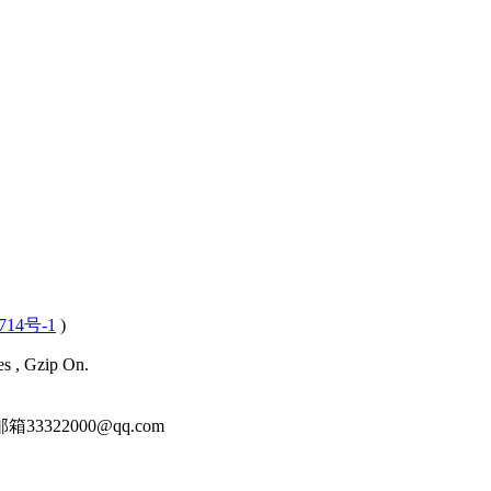
714号-1
)
es , Gzip On.
22000@qq.com