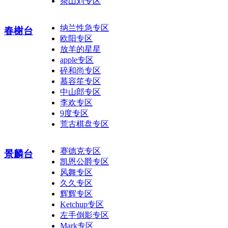
茶山刘专区
纳兰性急专区
春榭台
欧阳专区
放羊的星星
apple专区
碎和尚专区
慕容笙专区
中山郎专区
李欢专区
9度专区
荒古棋盘专区
赛德克专区
景麟台
凯恩公爵专区
风舞专区
久久专区
辉辉专区
Ketchup专区
左手倒影专区
Mark专区