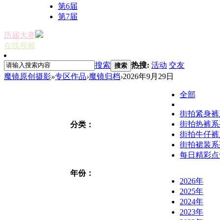
第6届
第7届
历届大赛
在线视频
搜索
热搜:
活动
交友
搜索
魔镜原创摄影
»
专区作品
›
魔镜归档
›
2026年9月29日
全部
街拍紧身裤
街拍热裤系
分类：
街拍牛仔裤
街拍裙装系
每日精彩点
年份：
2026年
2025年
2024年
2023年