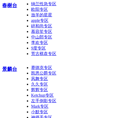
纳兰性急专区
春榭台
欧阳专区
放羊的星星
apple专区
碎和尚专区
慕容笙专区
中山郎专区
李欢专区
9度专区
荒古棋盘专区
赛德克专区
景麟台
凯恩公爵专区
风舞专区
久久专区
辉辉专区
Ketchup专区
左手倒影专区
Mark专区
小默专区
神摄手专区