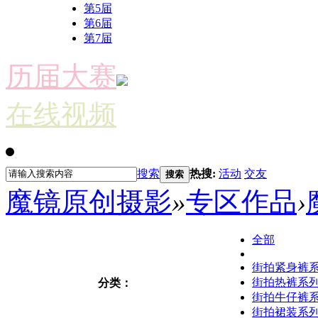
第5届
第6届
第7届
历届大赛
在线视频
搜索
热搜:
活动
交友
搜索
魔镜原创摄影
»
专区作品
›
全部
街拍紧身裤
街拍热裤系
分类：
街拍牛仔裤
街拍裙装系